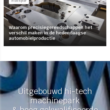
in de kijker
Waarom precisiegereedschappen het
verschil maken in de hedendaagse
automobielproductie
Uitgebouwd hi-tech
machinepark
& hoog gekwalificeerde