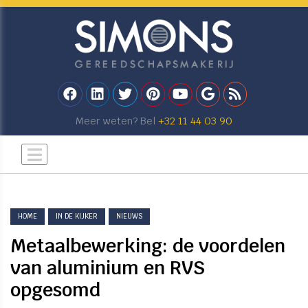
Meer weten? Bel
+32 11 44 03 90
HOME
IN DE KIJKER
NIEUWS
Metaalbewerking: de voordelen
van aluminium en RVS
opgesomd