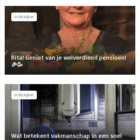
in de kijker
Rita! Geniet van je welverdiend pensioen!
🎉🥳
in de kijker
Wat betekent vakmanschap in een snel