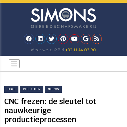
Meer weten? Bel
+32 11 44 03 90
HOME
IN DE KIJKER
NIEUWS
CNC frezen: de sleutel tot
nauwkeurige
productieprocessen