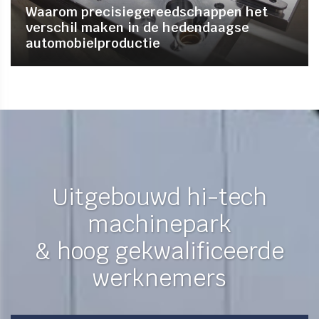
Waarom precisiegereedschappen het
verschil maken in de hedendaagse
automobielproductie
Uitgebouwd hi-tech
machinepark
& hoog gekwalificeerde
werknemers