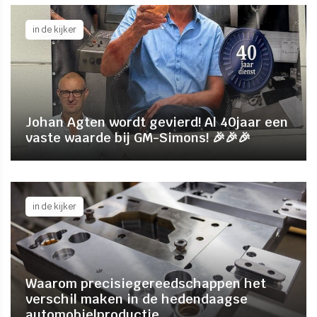
in de kijker
Johan Agten wordt gevierd! Al 40jaar een
vaste waarde bij GM-Simons! 🎉🎉🎉
in de kijker
Waarom precisiegereedschappen het
verschil maken in de hedendaagse
automobielproductie