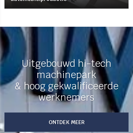
Uitgebouwd hi-tech
machinepark
& hoog gekwalificeerde
werknemers
ONTDEK MEER