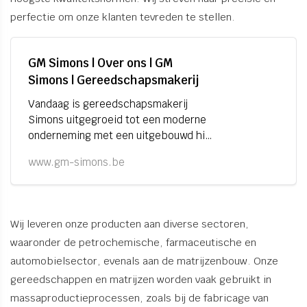
perfectie om onze klanten tevreden te stellen.
GM Simons | Over ons | GM
Simons | Gereedschapsmakerij
Vandaag is gereedschapsmakerij
Simons uitgegroeid tot een moderne
onderneming met een uitgebouwd hi-
tech machinepark en hoog
www.gm-simons.be
gekwalificeerde werknemers.
Wij leveren onze producten aan diverse sectoren,
waaronder de petrochemische, farmaceutische en
automobielsector, evenals aan de matrijzenbouw. Onze
gereedschappen en matrijzen worden vaak gebruikt in
massaproductieprocessen, zoals bij de fabricage van