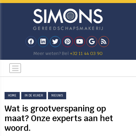
Meer weten? Bel
+32 11 44 03 90
HOME
IN DE KIJKER
NIEUWS
Wat is grootverspaning op
maat? Onze experts aan het
woord.