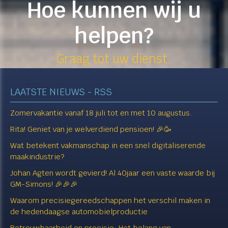
Hoe kunnen wij u
helpen?
Graag tot uw dienst.​​​​​​​
LAATSTE NIEUWS - RSS
Zomervakantie vanaf 18 juli tot en met 10 augustus.
Rita! Geniet van je welverdiend pensioen! 🎉🥳
Wat betekent vakmanschap in een snel digitaliserende
maakindustrie?
Johan Agten wordt gevierd! Al 40jaar een vaste waarde bij
GM-Simons! 🎉🎉🎉
Waarom precisiegereedschappen het verschil maken in
de hedendaagse automobielproductie
Betrouwbaarheid en precisie: Het belang van