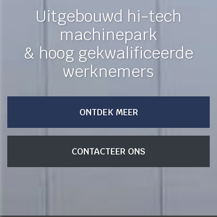
Uitgebouwd hi-tech
machinepark
& hoog gekwalificeerde
werknemers
ONTDEK MEER
CONTACTEER ONS